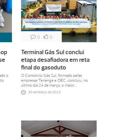
0
0
hop
Terminal Gás Sul conclui
se
etapa desafiadora em reta
final do gasoduto
ado o
O Consórcio Gás Sul, formado pelas
to
empresas Tenenge e OEC, concluiu, no
último dia 24 de março, o maior...
30 de Março de 2023