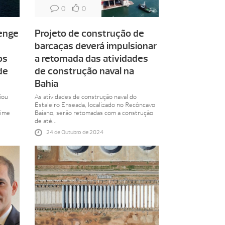
0
0
enge
Projeto de construção de
barcaças deverá impulsionar
os
a retomada das atividades
de
de construção naval na
Bahia
iou
As atividades de construção naval do
Estaleiro Enseada, localizado no Recôncavo
time
Baiano, serão retomadas com a construção
de até...
24 de Outubro de 2024