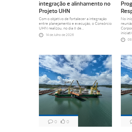
integração e alinhamento no
Prog
Projeto UHN
Resp
Com o objetivo de fortalecer a integração
No iníc
entre planejamento e execução, o Consórcio
reuniã
UHN realizou, no dia 8 de...
Corpor
iniciat
14 de Julho de 2026
08
0
0