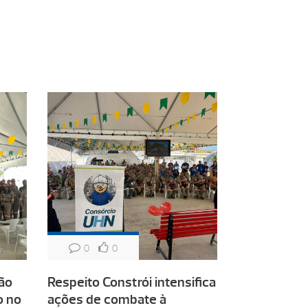
0
0
são
Respeito Constrói intensifica
o no
ações de combate à