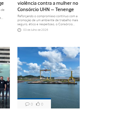
ge
violência contra a mulher no
Consórcio UHN – Tenenge
a de
Reforçando o compromisso contínuo com a
...
promoção de um ambiente de trabalho mais
seguro, ético e respeitoso, o Consórcio...
03 de Julho de 2026
0
0