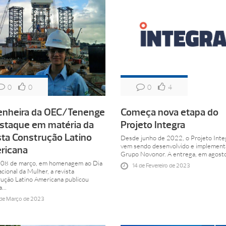
0
0
0
4
enheira da OEC/Tenenge
Começa nova etapa do
staque em matéria da
Projeto Integra
sta Construção Latino
Desde junho de 2022, o Projeto Inte
vem sendo desenvolvido e implement
ricana
Grupo Novonor. A entrega, em agosto
 08 de março, em homenagem ao Dia
14 de Fevereiro de 2023
cional da Mulher, a revista
ução Latino Americana publicou
...
 de Março de 2023