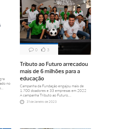
0
3
Tributo ao Futuro arrecadou
mais de 6 milhões para a
educação
gra
ado no
Campanha da Fundação engajou mais de
...
1.700 doadores e 33 empresas em 2022
A campanha Tributo ao Futuro,...
31 de Janeiro de 2023