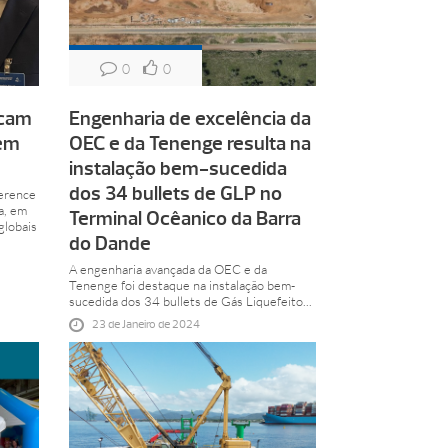
0
0
rcam
Engenharia de excelência da
 em
OEC e da Tenenge resulta na
instalação bem-sucedida
dos 34 bullets de GLP no
erence
a, em
Terminal Ocêanico da Barra
globais
do Dande
A engenharia avançada da OEC e da
Tenenge foi destaque na instalação bem-
sucedida dos 34 bullets de Gás Liquefeito...
23 de Janeiro de 2024