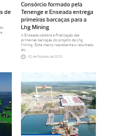
Consórcio formado pela
s de
Tenenge e Enseada entrega
primeiras barcaças para a
Lhg Mining
do
 e
A Enseada celebra a finalização das
primeiras barcaças do projeto da Lhg
Mining. Este marco representa o resultado
do...
02 de Outubro de 2025