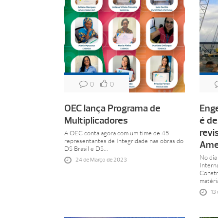
0
0
OEC lança Programa de
Eng
Multiplicadores
é de
revi
A OEC conta agora com um time de 45
representantes de Integridade nas obras do
Ame
DS Brasil e DS...
No dia
24 de Março de 2023
Interna
Constr
matéria
13