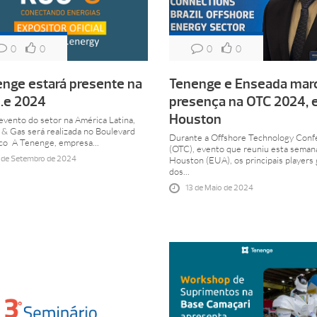
0
0
0
0
nge estará presente na
Tenenge e Enseada ma
.e 2024
presença na OTC 2024,
Houston
evento do setor na América Latina,
l & Gas será realizada no Boulevard
Durante a Offshore Technology Conf
co A Tenenge, empresa...
(OTC), evento que reuniu esta seman
 de Setembro de 2024
Houston (EUA), os principais players 
dos...
13 de Maio de 2024