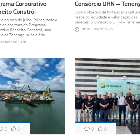
rama Corporativo
Consórcio UHN – Tenen
eito Constrói
Com o objetivo de fortalecer a cultur
respeito, equidade e valorização das
io do mês de julho, foi realizada a
pessoas, o Consórcio UHN – Tenenge
o de abertura do Programa
06 de Julho de 2026
ativo Respeito Constrói, uma
iva da Tenenge, subsidiária...
 de Julho de 2026
0
0
0
0