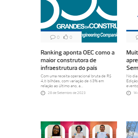
0
0
Ranking aponta OEC como a
Mui
maior construtora de
apre
infraestrutura do país
Semi
Com uma receita operacional bruta de R$
No dia
4,8 bilhões, com variação de 63% em
Edição
relação ao último ano, a...
evento
28 de Setembro de 2023
14