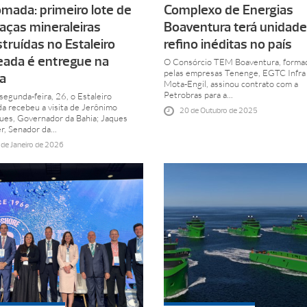
mada: primeiro lote de
Complexo de Energias
aças mineraleiras
Boaventura terá unidade
truídas no Estaleiro
refino inéditas no país
ada é entregue na
O Consórcio TEM Boaventura, forma
pelas empresas Tenenge, EGTC Infra
a
Mota-Engil, assinou contrato com a
Petrobras para a...
segunda-feira, 26, o Estaleiro
a recebeu a visita de Jerônimo
20 de Outubro de 2025
ues, Governador da Bahia; Jaques
, Senador da...
de Janeiro de 2026