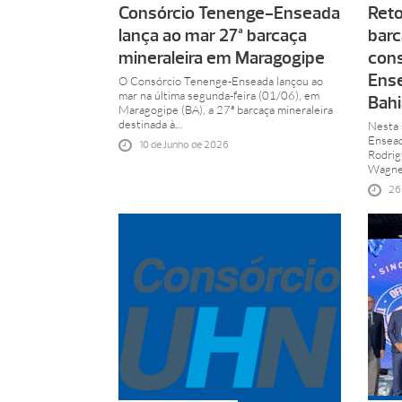
Consórcio Tenenge-Enseada
Reto
lança ao mar 27ª barcaça
barc
mineraleira em Maragogipe
cons
Ense
O Consórcio Tenenge-Enseada lançou ao
mar na última segunda-feira (01/06), em
Bahi
Maragogipe (BA), a 27ª barcaça mineraleira
destinada à...
Nesta 
Ensead
10 de Junho de 2026
Rodrig
Wagner
26 