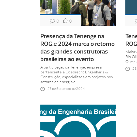
0
0
Presença da Tenenge na
Tene
ROG.e 2024 marca o retorno
ROG
das grandes construtoras
Maior 
Rio Oi
brasileiras ao evento
Olímpi
A participação da Tenenge, empresa
23
pertencente à Odebrecht Engenharia &
Construção, especializada em projetos nos
setores de energia e...
27 de Setembro de 2024