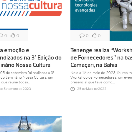
0
0
0
0
ta emoção e
Tenenge realiza “Works
ndizados na 3ª Edição do
de Fornecedores” na ba
nário Nossa Cultura
Camaçari, na Bahia
 05 de setembro foi realizada a 3ª
No dia 18 de maio de 2023, foi realiz
 do Seminário Nossa Cultura, um
Workshop de Fornecedores, um even
 que reúne todas...
presencial que teve como...
 de Setembro de 2023
25 de Maio de 2023