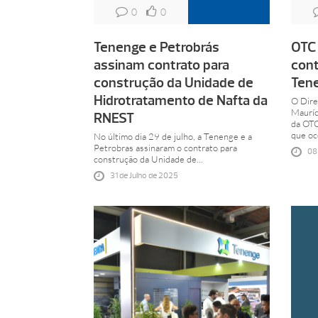
0
0
Tenenge e Petrobrás
OTC 
assinam contrato para
cont
construção da Unidade de
Ten
Hidrotratamento de Nafta da
O Dire
Mauríc
RNEST
da OTC
que oco
No último dia 29 de julho, a Tenenge e a
Petrobras assinaram o contrato para
08
construção da Unidade de...
31 de Julho de 2025