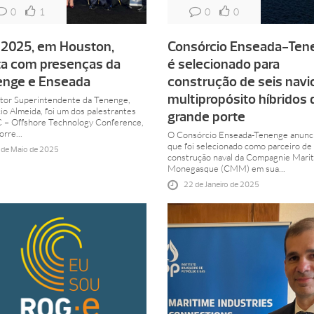
0
1
0
0
2025, em Houston,
Consórcio Enseada-Ten
a com presenças da
é selecionado para
enge e Enseada
construção de seis navi
multipropósito híbridos 
tor Superintendente da Tenenge,
io Almeida, foi um dos palestrantes
grande porte
 – Offshore Technology Conference,
rre...
O Consórcio Enseada-Tenenge anunc
que foi selecionado como parceiro de
 de Maio de 2025
construção naval da Compagnie Mari
Monegasque (CMM) em sua...
22 de Janeiro de 2025