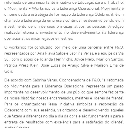
retomada de uma importante iniciativa de Educação para o Trabalho:
o Movimenta – Workshop para Liderança Operacional. Movimenta é
o nome dado a estratégia de formação da Liderança Odebrecht, é um
chamado à Liderança da empresa a continuar se desenvolvendo e um
investimento de um de seus principais ativos: as pessoas. A edição
realizada retoma o investimento no desenvolvimento na liderança
operacional, os encarregados e mestres.
O workshop foi conduzido por meio de uma parceria entre P&O,
representados por Ana Flavia Salice e Sabrina Veras, e a equipe da Via
Sul, com o apoio de Iolanda Hennrichs, Joyce Melo, Marllon Santos,
Patricia Wesz Klein, José Lucas de Araújo Silva e Mailson Lima de
Gois.
De acordo com Sabrina Veras, Coordenadora de P&O, “a retomada
do Movimenta para a Liderança Operacional representa um passo
importante no desenvolvimento de um público que sempre fez parte
da nossa história: nossos encarregados, mestres e líderes de frente”.
Para os organizadores “essa iniciativa simboliza a reconexão da
Odebrecht com sua essência, valorizando e desenvolvendo aqueles
que fazem a diferença no dia a dia da obra e são fundamentais para a
entrega de resultados com excelência para a satisfação do cliente”,
explica Sabrina.