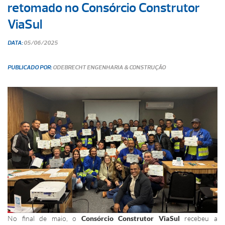
retomado no Consórcio Construtor
ViaSul
DATA:
05/06/2025
PUBLICADO POR:
ODEBRECHT ENGENHARIA & CONSTRUÇÃO
No final de maio, o
Consórcio Construtor ViaSul
recebeu a