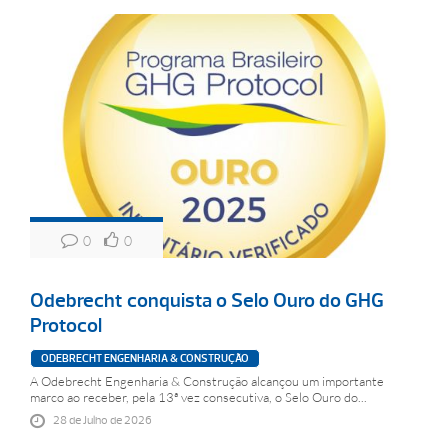
0
0
Odebrecht conquista o Selo Ouro do GHG
Protocol
ODEBRECHT ENGENHARIA & CONSTRUÇÃO
A Odebrecht Engenharia & Construção alcançou um importante
marco ao receber, pela 13ª vez consecutiva, o Selo Ouro do...
28 de Julho de 2026