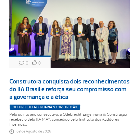
0
0
Construtora conquista dois reconhecimentos
do IIA Brasil e reforça seu compromisso com
a governança e a ética
ODEBRECHT ENGENHARIA & CONSTRUÇÃO
Pelo quinto ano consecutivo, a Odebrecht Engenharia & Construção
recebeu o Selo IIA MAY, concedido pelo Instituto dos Auditores
Internos...
03 de Agosto de 2026