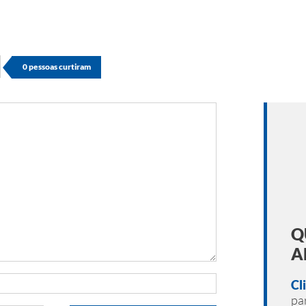
0
pessoas curtiram
Q
A
Cl
pa