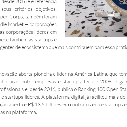
 desde 2016 e é referência
eus critérios objetivos,
Open Corps, também foram
dle Market — corporações
as corporações líderes em
nhece também as startups e
agentes de ecossistema que mais contribuem para essa prátic
novação aberta pioneira e líder na América Latina, que t
olaboração entre empresas e startups. Desde 2008, org
fissionais e, desde 2016, publica o Ranking 100 Open Sta
 startups líderes. A plataforma digital já facilitou mais d
ação aberta e R$ 13,5 bilhões em contratos entre startups 
das na plataforma.