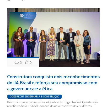
0
0
Construtora conquista dois reconhecimentos
do IIA Brasil e reforça seu compromisso com
a governança e a ética
ODEBRECHT ENGENHARIA & CONSTRUÇÃO
Pelo quinto ano consecutivo, a Odebrecht Engenharia & Construção
recebeu o Selo IIA MAY, concedido pelo Instituto dos Auditores