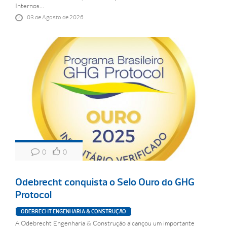
Internos...
03 de Agosto de 2026
0
0
Odebrecht conquista o Selo Ouro do GHG
Protocol
ODEBRECHT ENGENHARIA & CONSTRUÇÃO
A Odebrecht Engenharia & Construção alcançou um importante