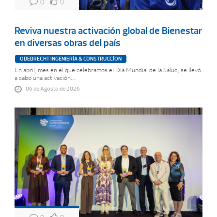
0
0
Reviva nuestra activación global de Bienestar
en diversas obras del país
ODEBRECHT INGENIERÍA & CONSTRUCCÍON
En abril, mes en el que celebramos el Día Mundial de la Salud, se llevó
a cabo una activación...
06 de Agosto de 2026