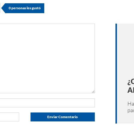
0
personas les gustó
¿
A
H
pa