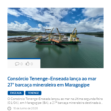
0
0
Consórcio Tenenge-Enseada lança ao mar
27ª barcaça mineraleira em Maragogipe
ENSEADA
TENENGE
O Consórcio Tenenge-Enseada lançou ao mar na última segunda-feira
(01/06), em Maragogipe (BA), a 27ª barcaça mineraleira destinada à...
10 de Junho de 2026