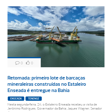
0
0
Retomada: primeiro lote de barcaças
mineraleiras construídas no Estaleiro
Enseada é entregue na Bahia
ENSEADA
TENENGE
Nesta segunda-feira, 26, o Estaleiro Enseada recebeu a visita de
Jerônimo Rodrigues, Governador da Bahia; Jaques Wagner, Senador