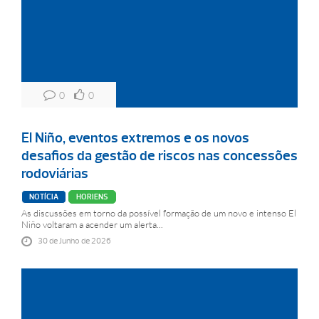
0
0
El Niño, eventos extremos e os novos
desafios da gestão de riscos nas concessões
rodoviárias
NOTÍCIA
HORIENS
As discussões em torno da possível formação de um novo e intenso El
Niño voltaram a acender um alerta...
30 de Junho de 2026