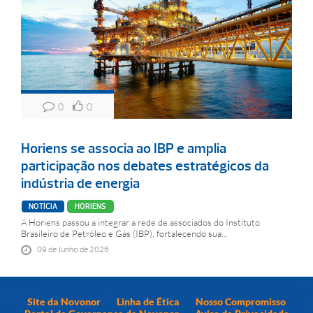
0
0
Horiens se associa ao IBP e amplia
participação nos debates estratégicos da
indústria de energia
NOTÍCIA
HORIENS
A Horiens passou a integrar a rede de associados do Instituto
Brasileiro de Petróleo e Gás (IBP), fortalecendo sua...
09 de Junho de 2026
Site da Novonor
Linha de Ética
Nosso Compromisso