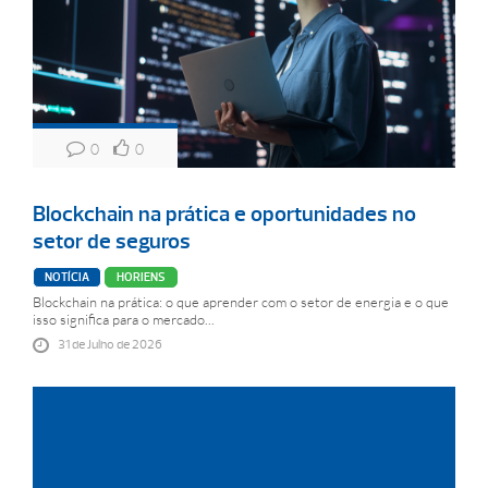
0
0
Blockchain na prática e oportunidades no
setor de seguros
NOTÍCIA
HORIENS
Blockchain na prática: o que aprender com o setor de energia e o que
isso significa para o mercado...
31 de Julho de 2026