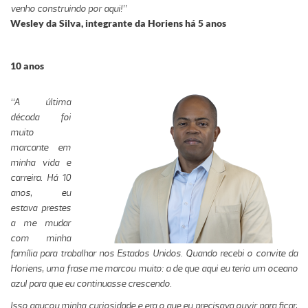
venho construindo por aqui!”
Wesley da Silva, integrante da Horiens há 5 anos
10 anos
“A última
década foi
muito
marcante em
minha vida e
carreira. Há 10
anos, eu
estava prestes
a me mudar
com minha
família para trabalhar nos Estados Unidos. Quando recebi o convite da
Horiens, uma frase me marcou muito: a de que aqui eu teria um oceano
azul para que eu continuasse crescendo.
Isso aguçou minha curiosidade e era o que eu precisava ouvir para ficar,