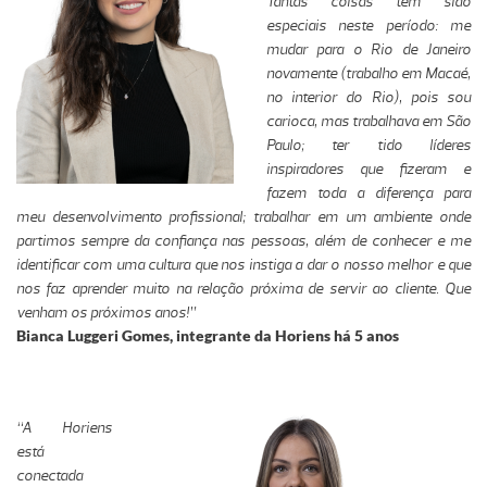
Tantas coisas têm sido
especiais neste período: me
mudar para o Rio de Janeiro
novamente (trabalho em Macaé,
no interior do Rio), pois sou
carioca, mas trabalhava em São
Paulo; ter tido líderes
inspiradores que fizeram e
fazem toda a diferença para
meu desenvolvimento profissional; trabalhar em um ambiente onde
partimos sempre da confiança nas pessoas, além de conhecer e me
identificar com uma cultura que nos instiga a dar o nosso melhor e que
nos faz aprender muito na relação próxima de servir ao cliente. Que
venham os próximos anos!”
Bianca Luggeri Gomes, integrante da Horiens há 5 anos
“A Horiens
está
conectada