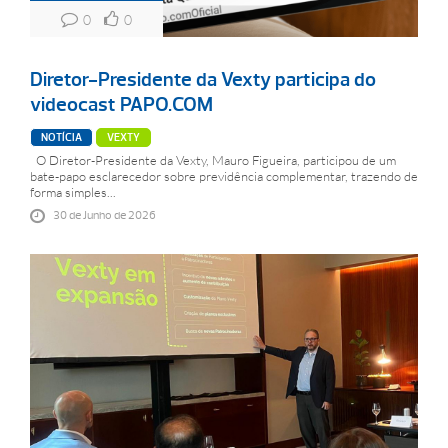
0
0
Diretor-Presidente da Vexty participa do
videocast PAPO.COM
NOTÍCIA
VEXTY
O Diretor-Presidente da Vexty, Mauro Figueira, participou de um
bate-papo esclarecedor sobre previdência complementar, trazendo de
forma simples...
30 de Junho de 2026