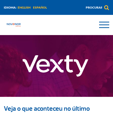
ENGLISH
ESPAÑOL
IDIOMA:
Veja o que aconteceu no último