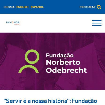
ENGLISH
ESPAÑOL
IDIOMA:
“Servir é a nossa história”: Fundação