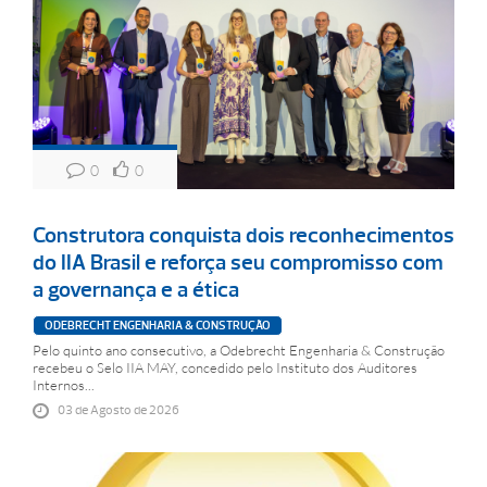
0
0
Construtora conquista dois reconhecimentos
do IIA Brasil e reforça seu compromisso com
a governança e a ética
ODEBRECHT ENGENHARIA & CONSTRUÇÃO
Pelo quinto ano consecutivo, a Odebrecht Engenharia & Construção
recebeu o Selo IIA MAY, concedido pelo Instituto dos Auditores
Internos...
03 de Agosto de 2026