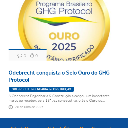
0
0
Odebrecht conquista o Selo Ouro do GHG
Protocol
ODEBRECHT ENGENHARIA & CONSTRUÇÃO
A Odebrecht Engenharia & Construção alcançou um importante
marco ao receber, pela 13ª vez consecutiva, o Selo Ouro do...
28 de Julho de 2026