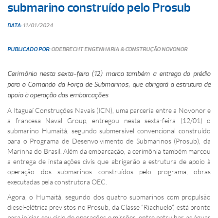
submarino construído pelo Prosub
DATA:
11/01/2024
PUBLICADO POR:
ODEBRECHT ENGENHARIA & CONSTRUÇÃO
NOVONOR
Cerimônia nesta sexta-feira (12) marca também a entrega do prédio
para o Comando da Força de Submarinos, que abrigará a estrutura de
apoio à operação das embarcações
A Itaguaí Construções Navais (ICN), uma parceria entre a Novonor e
a francesa Naval Group, entregou nesta sexta-feira (12/01) o
submarino Humaitá, segundo submersível convencional construído
para o Programa de Desenvolvimento de Submarinos (Prosub), da
Marinha do Brasil. Além da embarcação, a cerimônia também marcou
a entrega de instalações civis que abrigarão a estrutura de apoio à
operação dos submarinos construídos pelo programa, obras
executadas pela construtora OEC.
Agora, o Humaitá, segundo dos quatro submarinos com propulsão
diesel-elétrica previstos no Prosub, da Classe “Riachuelo”, está pronto
para iniciar seu ciclo de operações e missões, entre patrulhar as águas