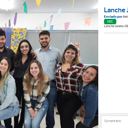
Lanche 
Enviado por
In
OEC
Lanche Junino O