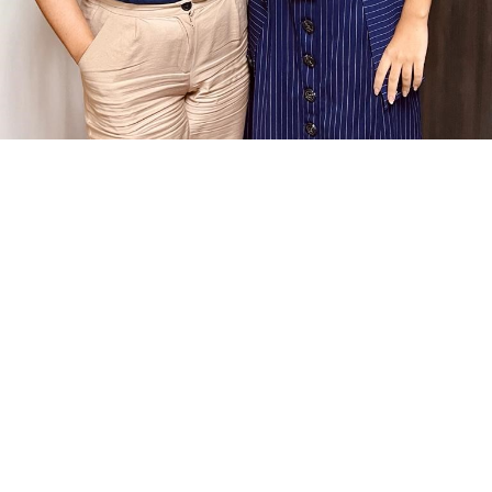
Integrantes da OR na campanha do
Pacto do PA 2022
Enviado por
Giovanna Lopes
OR
Nadine Greco e Vida Cardoso do escritório de Salvador
Compartilhar