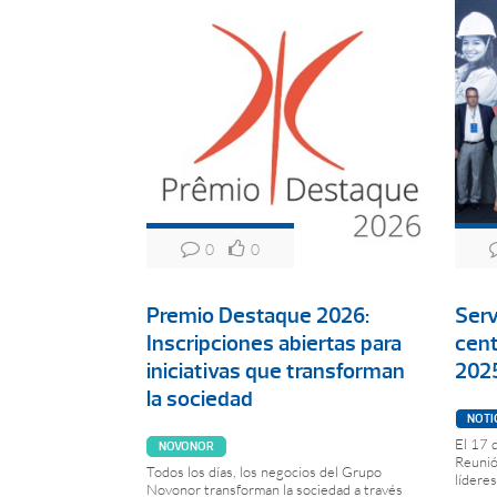
0
0
Premio Destaque 2026:
Serv
Inscripciones abiertas para
cent
iniciativas que transforman
202
la sociedad
NOTI
El 17 
NOVONOR
Reunió
Todos los días, los negocios del Grupo
líderes
Novonor transforman la sociedad a través