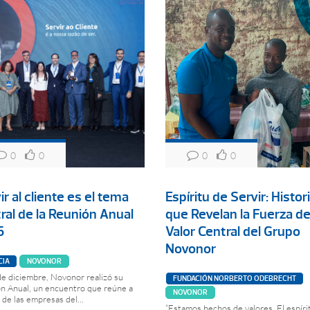
0
0
0
0
ir al cliente es el tema
Espíritu de Servir: Histor
ral de la Reunión Anual
que Revelan la Fuerza de
5
Valor Central del Grupo
Novonor
CIA
NOVONOR
de diciembre, Novonor realizó su
FUNDACIÓN NORBERTO ODEBRECHT
n Anual, un encuentro que reúne a
NOVONOR
 de las empresas del...
“Estamos hechos de valores. El espíri