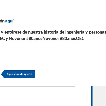
ión
aquí
.
y entérese de nuestra historia de ingeniería y person
 OEC y Novonor #80anosNovonor #80anosOEC
0
personas les gustó