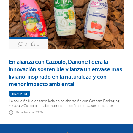
0
0
En alianza con Cazoolo, Danone lidera la
innovación sostenible y lanza un envase más
liviano, inspirado en la naturaleza y con
menor impacto ambiental
BRASKEM
La solución fue desarrollada en colaboración con Graham Packaging,
Amazu y Cazoolo, el laboratorio de diseño de envases circulares...
15 de Julio de 2025