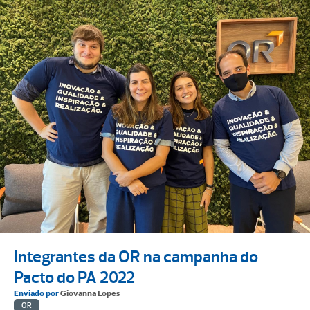
Integrantes da OR na campanha do
Pacto do PA 2022
Enviado por
Giovanna Lopes
OR