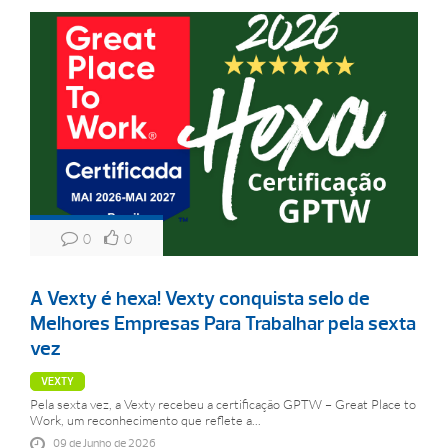
0
0
A Vexty é hexa! Vexty conquista selo de
Melhores Empresas Para Trabalhar pela sexta
vez
VEXTY
Pela sexta vez, a Vexty recebeu a certificação GPTW – Great Place to
Work, um reconhecimento que reflete a...
09 de Junho de 2026