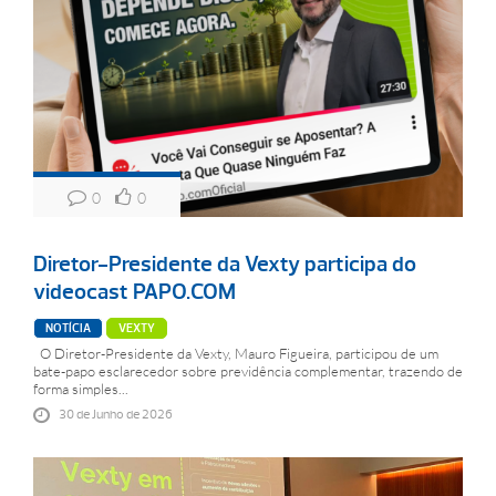
0
0
Diretor-Presidente da Vexty participa do
videocast PAPO.COM
NOTÍCIA
VEXTY
O Diretor-Presidente da Vexty, Mauro Figueira, participou de um
bate-papo esclarecedor sobre previdência complementar, trazendo de
forma simples...
30 de Junho de 2026