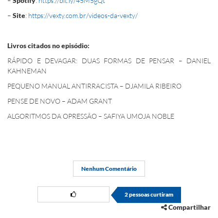
–
Spotify
:
https://bit.ly/45M5gQt
–
Site
:
https://vexty.com.br/videos-da-vexty/
Livros citados no episódio:
RÁPIDO E DEVAGAR: DUAS FORMAS DE PENSAR – DANIEL
KAHNEMAN
PEQUENO MANUAL ANTIRRACISTA – DJAMILA RIBEIRO
PENSE DE NOVO – ADAM GRANT
ALGORITMOS DA OPRESSÃO – SAFIYA UMOJA NOBLE
Nenhum Comentário
2
pessoas curtiram
Compartilhar